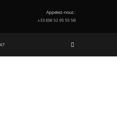
Appelez-nous :
+33 (0)6 52 95 55 58
ACT